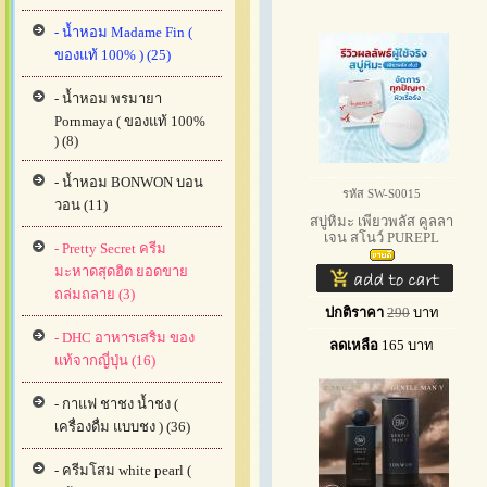
- น้ำหอม Madame Fin (
ของแท้ 100% ) (25)
- น้ำหอม พรมายา
Pornmaya ( ของแท้ 100%
) (8)
- น้ำหอม BONWON บอน
รหัส SW-S0015
วอน (11)
สบู่หิมะ เพียวพลัส คูลลา
เจน สโนว์ PUREPL
- Pretty Secret ครีม
มะหาดสุดฮิต ยอดขาย
ถล่มถลาย (3)
ปกติราคา
290
บาท
- DHC อาหารเสริม ของ
ลดเหลือ
165
บาท
แท้จากญี่ปุ่น (16)
- กาแฟ ชาชง น้ำชง (
เครื่องดื่ม แบบชง ) (36)
- ครีมโสม white pearl (