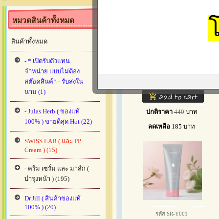
หมวดสินค้าทั้งหมด
สินค้าทั้งหมด
รหัส QR-C0011
- * เปิดรับตัวแทน
เซรั่มคิว Q RUSS Q
จำหน่าย แบบไม่ต้อง
CONCENTRATE
สต๊อคสินค้า - รับส่งใน
CAPSULE
นาม (1)
- Julas Herb ( ของแท้
ปกติราคา
440
บาท
100% ) ขายดีสุด Hot (22)
ลดเหลือ
185
บาท
SWISS LAB ( และ PP
Cream ) (15)
- ครีม เซรั่ม และ มาส์ก (
บำรุงหน้า ) (195)
Dr.Jill ( สินค้าของแท้
100% ) (20)
รหัส SR-Y001