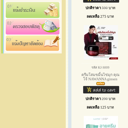
ปกติราคา
590
บาท
ลดเหลือ
275
บาท
รหัส KJ-S009
ครีมโสมขมิ้นไข่มุก คุณ
โจ้ NAWANNA ginsen
ปกติราคา
290
บาท
ลดเหลือ
125
บาท