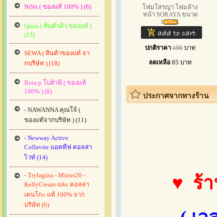
NiSit ( ของแท้ 100% ) (8)
โฟมโสรญา โฟมล้าง
หน้า SORAYA ขนาด
100 ml.
Qruss ( สินค้าคิว ของแท้ )
(13)
ปกติราคา
199
บาท
SEWA ( สินค้าของแท้ จา
ลดเหลือ
85
บาท
กบริษํท ) (18)
Bota p โบต้าพี ( ของแท้
100% ) (8)
ประกาศจากทางร้าน
- NAWANNA คุณโจ้ (
ของแท้จากบริษัท ) (11)
- Newway Active
Collavite แอคทีฟ คอลล่า
ไวท์ (14)
- Trylagina - Minus20 -
♥ ร้า
KellyCream และ คอลลา
เคนโกะ แท้ 100% จาก
บริษัท (6)