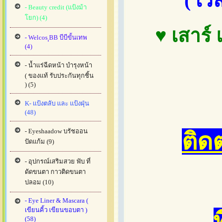
( เว
- Beauty credit (แป้งม้า
โยก) (4)
♥ เสาร์ 
- Welcos ฺฺBB บีบีขั้นเทพ
(4)
- น้ำแร่ฉีดหน้า บำรุงหน้า
( ของแท้ รับประกันทุกชิ้น
) (5)
K- แป้งตลับ และ แป้งฝุ่น
(48)
- Eyeshaadow บรัชออน
ติด
ปัดแก้ม (9)
- อุปกรณ์เสริมสวย ฟับ ที่
ดัดขนตา กาวติดขนตา
ปลอม (10)
- Eye Liner & Mascara (
เขียนคิ้ว เขียนขอบตา )
(58)