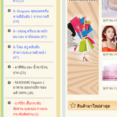
ตัว (22)
K- Bergamo สุดยอดเซรั่ม
ขายดีอันดับ 1 จากเกาหลี
ผู้เข้าชม 
(14)
K- แชมพู ครีมนวด หมัก
ผม และ ยาย้อมผม (87)
K-โฟม สบู่ คลีนซิ่ง
ทำความสะอาดผิวหน้า
ผู้เข้าชม 
(47)
- ยาสีฟัน และ น้ำยาบ้วน
ปาก (25)
- MADAME Organic (
มาดาม ออแกนนิก ของ
ผู้เข้าชม 
แท้ 100% ) (9)
- บาร์ปีก เสื้อกระซับ
สินค้ามาใหม่ล่าสุด
สัดส่วน ถุงหน่อง กางเกง
กระซับสัดส่วน (5)