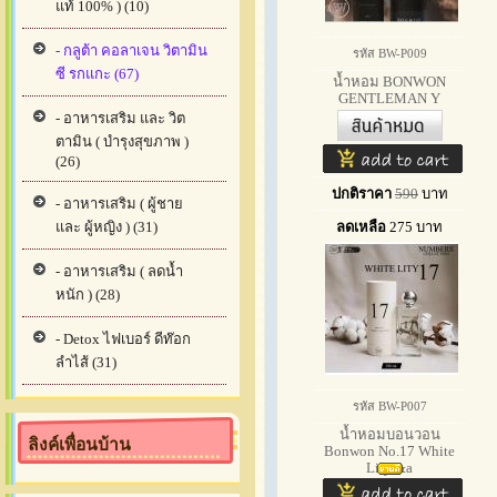
แท้ 100% ) (10)
- กลูต้า คอลาเจน วิตามิน
รหัส BW-P009
ซี รกแกะ (67)
น้ำหอม BONWON
GENTLEMAN Y
Signature Coll
- อาหารเสริม และ วิต
ตามิน ( บำรุงสุขภาพ )
(26)
ปกติราคา
590
บาท
- อาหารเสริม ( ผู้ชาย
ลดเหลือ
275
บาท
และ ผู้หญิง ) (31)
- อาหารเสริม ( ลดน้ำ
หนัก ) (28)
- Detox ไฟเบอร์ ดีท๊อก
ลำไส้ (31)
รหัส BW-P007
น้ำหอมบอนวอน
ลิงค์เพื่อนบ้าน
Bonwon No.17 White
Lity &a