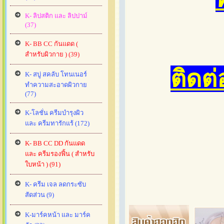
K- ลิปสติก และ ลิปปาม์
(37)
K- BB CC กันแดด (
สำหรับผิวกาย ) (39)
ติดต
K- สบู่ สคลับ โทนเนอร์
ทำความสะอาดผิวกาย
(77)
K-โลชั่น ครีมบำรุงผิว
และ ครีมทารักแร้ (172)
K- BB CC DD กันแดด
และ ครีมรองฟิ้น ( สำหรับ
ใบหน้า ) (91)
K- ครีม เจล ลดกระซับ
สัดส่วน (9)
K-มาร์คหน้า และ มาร์ค