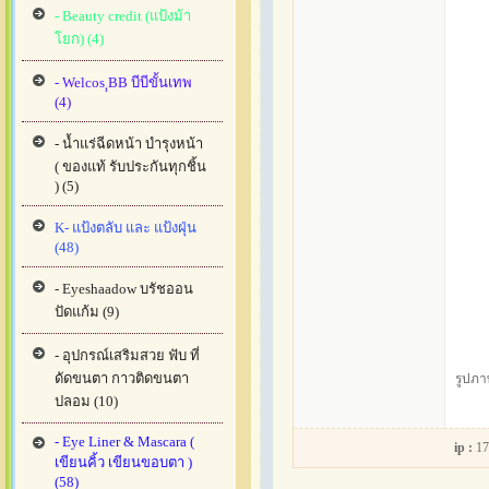
- Beauty credit (แป้งม้า
โยก) (4)
- Welcos ฺฺBB บีบีขั้นเทพ
(4)
- น้ำแร่ฉีดหน้า บำรุงหน้า
( ของแท้ รับประกันทุกชิ้น
) (5)
K- แป้งตลับ และ แป้งฝุ่น
(48)
- Eyeshaadow บรัชออน
ปัดแก้ม (9)
- อุปกรณ์เสริมสวย ฟับ ที่
ดัดขนตา กาวติดขนตา
รูปภา
ปลอม (10)
- Eye Liner & Mascara (
ip :
17
เขียนคิ้ว เขียนขอบตา )
(58)