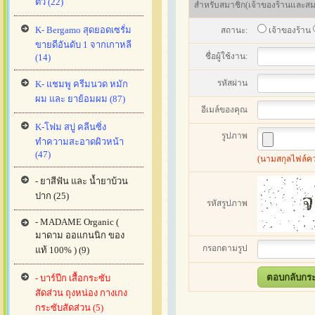
ตัว (22)
สำหรับสมาชิก(เจ้าของร้านและสมาช
K- Bergamo สุดยอดเซรั่ม
สถานะ:
เจ้าของร้าน
ขายดีอันดับ 1 จากเกาหลี
ชื่อผู้ใช้งาน:
(14)
รหัสผ่าน
K- แชมพู ครีมนวด หมัก
ผม และ ยาย้อมผม (87)
อีเมล์ของคุณ
K-โฟม สบู่ คลีนซิ่ง
รูปภาพ
ทำความสะอาดผิวหน้า
(47)
(นามสกุลไฟล์ควรเ
- ยาสีฟัน และ น้ำยาบ้วน
ปาก (25)
รหัสรูปภาพ
- MADAME Organic (
มาดาม ออแกนนิก ของ
กรอกตามรูป
แท้ 100% ) (9)
- บาร์ปีก เสื้อกระซับ
สัดส่วน ถุงหน่อง กางเกง
กระซับสัดส่วน (5)