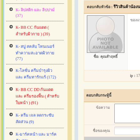
รีวิวสินค้าน้อง
ตอบกลับหัวข้อ :
K- ลิปสติก และ ลิปปาม์
(37)
ของแท
K- BB CC กันแดด (
สำหรับผิวกาย ) (39)
K- สบู่ สคลับ โทนเนอร์
ทำความสะอาดผิวกาย
ชื่อ:
คุณสำฤทธิ์
(77)
K-โลชั่น ครีมบำรุงผิว
ip :
17
และ ครีมทารักแร้ (172)
K- BB CC DD กันแดด
ตอบกลับกระทู้นี้
และ ครีมรองฟิ้น ( สำหรับ
ใบหน้า ) (91)
ข้อความ
K- ครีม เจล ลดกระซับ
สัดส่วน (9)
ชื่อของคุณ
K-มาร์คหน้า และ มาร์ค