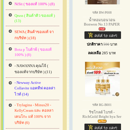
NiSit ( ของแท้ 100% ) (8)
รหัส BW-P008
Qruss ( สินค้าคิว ของแท้ )
น้ำหอมบอนวอน
(13)
Bonwon No.13 PAPER
&
SEWA ( สินค้าของแท้ จา
กบริษํท ) (18)
ปกติราคา
590
บาท
Bota p โบต้าพี ( ของแท้
ลดเหลือ
285
บาท
100% ) (8)
- NAWANNA คุณโจ้ (
ของแท้จากบริษัท ) (11)
- Newway Active
Collavite แอคทีฟ คอลล่า
ไวท์ (14)
- Trylagina - Minus20 -
รหัส RG-B001
KellyCream และ คอลลา
ริชโกลด์ ไบรท์ -
เคนโกะ แท้ 100% จาก
RichGold Bright hya Ser
บริษัท (6)