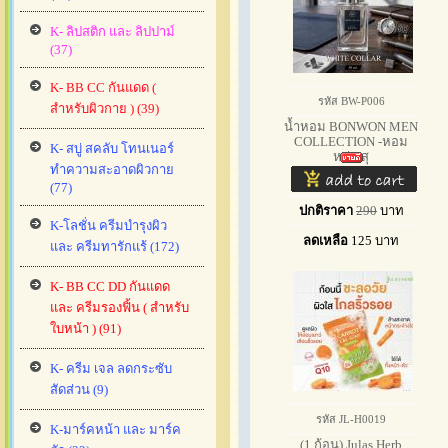
K- ลิปสติก และ ลิปปาม์
(37)
K- BB CC กันแดด (
รหัส BW-P006
สำหรับผิวกาย ) (39)
น้ำหอม BONWON MEN
COLLECTION -หอม
K- สบู่ สคลับ โทนเนอร์
หล่อ สุ
ทำความสะอาดผิวกาย
(77)
ปกติราคา
290
บาท
K-โลชั่น ครีมบำรุงผิว
ลดเหลือ
125
บาท
และ ครีมทารักแร้ (172)
K- BB CC DD กันแดด
และ ครีมรองฟิ้น ( สำหรับ
ใบหน้า ) (91)
K- ครีม เจล ลดกระซับ
สัดส่วน (9)
รหัส JL-H0019
K-มาร์คหน้า และ มาร์ค
(1 ก้อน) Julas Herb