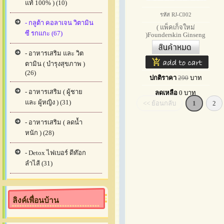
แท้ 100% ) (10)
รหัส RJ-C002
- กลูต้า คอลาเจน วิตามิน
( แพ็คเก็จใหม่
ซี รกแกะ (67)
)Founderskin Ginseng
Reju
- อาหารเสริม และ วิต
ตามิน ( บำรุงสุขภาพ )
(26)
ปกติราคา
290
บาท
- อาหารเสริม ( ผู้ชาย
ลดเหลือ
0
บาท
และ ผู้หญิง ) (31)
<< ย้อนกลับ
1
2
- อาหารเสริม ( ลดน้ำ
หนัก ) (28)
- Detox ไฟเบอร์ ดีท๊อก
ลำไส้ (31)
ลิงค์เพื่อนบ้าน