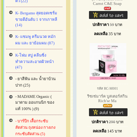
ตัว (22)
Carrot C&E Soap
K- Bergamo สุดยอดเซรั่ม
ขายดีอันดับ 1 จากเกาหลี
ปกติราคา
59
บาท
(14)
ลดเหลือ
35
บาท
K- แชมพู ครีมนวด หมัก
ผม และ ยาย้อมผม (87)
K-โฟม สบู่ คลีนซิ่ง
ทำความสะอาดผิวหน้า
(47)
- ยาสีฟัน และ น้ำยาบ้วน
ปาก (25)
รหัส RC-M001
ริซเซ่มาร์ค บูสเตอร์สกิน
- MADAME Organic (
Rich'se Ma
มาดาม ออแกนนิก ของ
แท้ 100% ) (9)
- บาร์ปีก เสื้อกระซับ
ปกติราคา
290
บาท
สัดส่วน ถุงหน่อง กางเกง
ลดเหลือ
145
บาท
กระซับสัดส่วน (5)