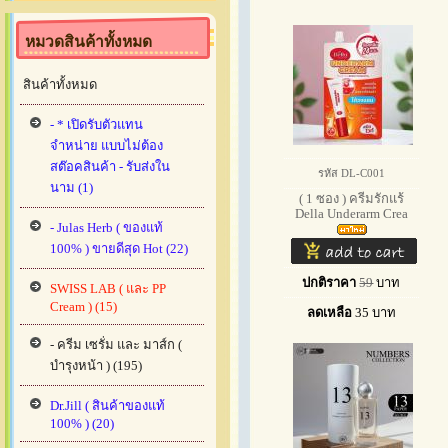
หมวดสินค้าทั้งหมด
สินค้าทั้งหมด
- * เปิดรับตัวแทน
จำหน่าย แบบไม่ต้อง
สต๊อคสินค้า - รับส่งใน
รหัส DL-C001
นาม (1)
( 1 ซอง ) ครีมรักแร้
Della Underarm Crea
- Julas Herb ( ของแท้
100% ) ขายดีสุด Hot (22)
ปกติราคา
59
บาท
SWISS LAB ( และ PP
Cream ) (15)
ลดเหลือ
35
บาท
- ครีม เซรั่ม และ มาส์ก (
บำรุงหน้า ) (195)
Dr.Jill ( สินค้าของแท้
100% ) (20)