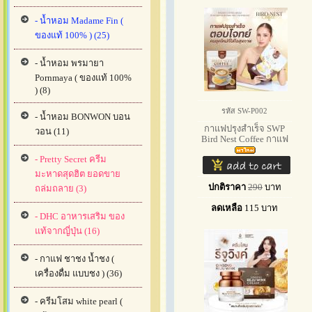
- น้ำหอม Madame Fin (
ของแท้ 100% ) (25)
- น้ำหอม พรมายา
Pornmaya ( ของแท้ 100%
) (8)
รหัส SW-P002
- น้ำหอม BONWON บอน
กาแฟปรุงสำเร็จ SWP
วอน (11)
Bird Nest Coffee กาแฟ
- Pretty Secret ครีม
มะหาดสุดฮิต ยอดขาย
ปกติราคา
290
บาท
ถล่มถลาย (3)
ลดเหลือ
115
บาท
- DHC อาหารเสริม ของ
แท้จากญี่ปุ่น (16)
- กาแฟ ชาชง น้ำชง (
เครื่องดื่ม แบบชง ) (36)
- ครีมโสม white pearl (