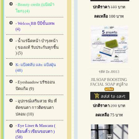
- Beauty credit (แป้งม้า
ปกติราคา
189
บาท
โยก) (4)
ลดเหลือ
100
บาท
- Welcos ฺฺBB บีบีขั้นเทพ
(4)
- น้ำแร่ฉีดหน้า บำรุงหน้า
( ของแท้ รับประกันทุกชิ้น
) (5)
K- แป้งตลับ และ แป้งฝุ่น
(48)
รหัส Dr-J0013
JILSOAP BOOSTING
- Eyeshaadow บรัชออน
FACIAL SOAP สบู่ล้าง
ปัดแก้ม (9)
หน้
- อุปกรณ์เสริมสวย ฟับ ที่
ปกติราคา
290
บาท
ดัดขนตา กาวติดขนตา
ปลอม (10)
ลดเหลือ
75
บาท
- Eye Liner & Mascara (
เขียนคิ้ว เขียนขอบตา )
(58)